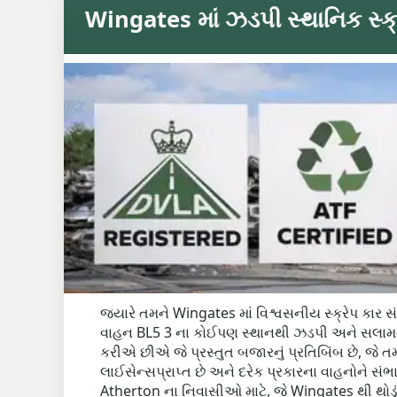
Wingates માં ઝડપી સ્થાનિક સ્ક
જ્યારે તમને Wingates માં વિશ્વસનીય સ્ક્રેપ કાર સ
વાહન BL5 3 ના કોઈપણ સ્થાનથી ઝડપી અને સલામત રીતે
કરીએ છીએ જે પ્રસ્તુત બજારનું પ્રતિબિંબ છે, જે તમ
લાઈસેન્સપ્રાપ્ત છે અને દરેક પ્રકારના વાહનોને સંભાળ
Atherton ના નિવાસીઓ માટે, જે Wingates થી થોડું 