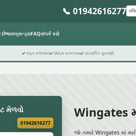
📞 01942616277
રજિસ
પોસ્
ફોર્મ
ે છે
ભાવ
બ્રાન્ડ્સ
FAQ
સંપર્ક કરો
✔ મફત કલેક્શન
✔ DVLA કાગળકામ
✔ તાત્કાલિક ચુકવણી
Wingates માં
ોટ મેળવો
01942616277
જો તમારે Wingates માં માર