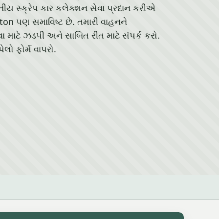
સનીય સ્ક્રેપ કાર કલેક્શન સેવા પ્રદાન કરીએ
on પણ સમાવિષ્ટ છે. તમારી વાહનને
માટે ઝડપી અને સાબિત રીત માટે સંપર્ક કરો.
ો ફોર્મ વાપરો.