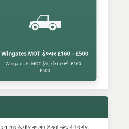
🛻
Wingates MOT ફેલ્યર £160 – £500
Wingates માં MOT ફેલ, નોન-રનર્સ: £160 –
£500
ન વિશે કેટલીક મૂળભૂત વિગતો જેવા કે તેનું મેક,