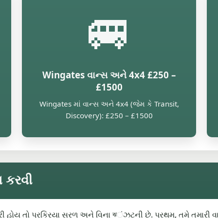
🚐
Wingates વાન્સ અને 4x4 £250 –
£1500
Wingates માં વાન્સ અને 4x4 (જેમ કે Transit,
Discovery): £250 – £1500
ેપ કરવી
રી હોય તો પ્રક્રિયા સરળ અને વિના ঝંઝટની છે. પ્રથમ, તમે તમારી વાહ