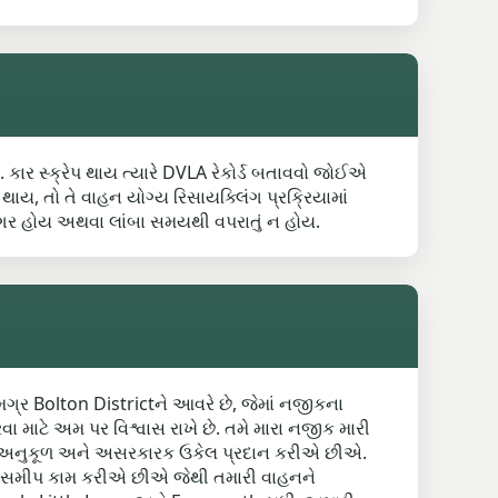
. કાર સ્ક્રેપ થાય ત્યારે DVLA રેકોર્ડ બતાવવો જોઈએ
ાય, તો તે વાહન યોગ્ય રિસાયક્લિંગ પ્રક્રિયામાં
્સ વગર હોય અથવા લાંબા સમયથી વપરાતું ન હોય.
મગ્ર Bolton Districtને આવરે છે, જેમાં નજીકના
રવા માટે અમ પર વિશ્વાસ રાખે છે. તમે મારા નજીક મારી
માટે અનુકૂળ અને અસરકારક ઉકેલ પ્રદાન કરીએ છીએ.
ાથે સમીપ કામ કરીએ છીએ જેથી તમારી વાહનને