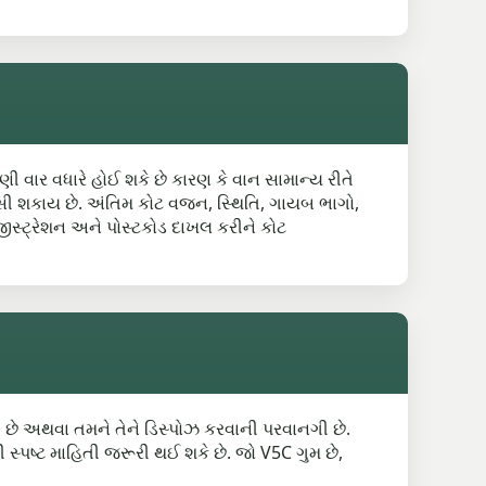
 ઘણી વાર વધારે હોઈ શકે છે કારણ કે વાન સામાન્ય રીતે
ાસી શકાય છે. અંતિમ કોટ વજન, સ્થિતિ, ગાયબ ભાગો,
ીસ્ટ્રેશન અને પોસ્ટકોડ દાખલ કરીને કોટ
ું છે અથવા તમને તેને ડિસ્પોઝ કરવાની પરવાનગી છે.
 સ્પષ્ટ માહિતી જરૂરી થઈ શકે છે. જો V5C ગુમ છે,