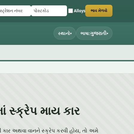
Alloys
ભાવ મેળવો
્ટ્રેશન નંબર
ટકોડ
 સબમિટ કરો
ગુજરાતી
સ્થાનો
ભાષા:
▾
▾
 સ્ક્રેપ માય કાર
ી કાર અથવા વાનને સ્ક્રેપ કરવી હોય, તો અમે