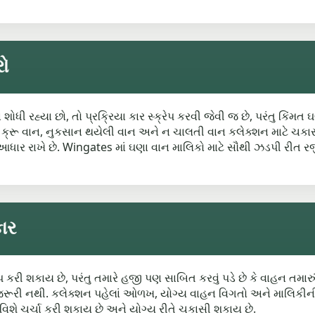
રો
શોધી રહ્યા છો, તો પ્રક્રિયા કાર સ્ક્રેપ કરવી જેવી જ છે, પરંતુ કિંમત
ન, ક્રૂ વાન, નુકસાન થયેલી વાન અને ન ચાલતી વાન કલેક્શન માટે ચક
આધાર રાખે છે. Wingates માં ઘણા વાન માલિકો માટે સૌથી ઝડપી રીત રજ
ાર
 કરી શકાય છે, પરંતુ તમારે હજી પણ સાબિત કરવું પડે છે કે વાહન તમાર
ીતે જરૂરી નથી. કલેક્શન પહેલાં ઓળખ, યોગ્ય વાહન વિગતો અને માલિકીની
વિશે ચર્ચા કરી શકાય છે અને યોગ્ય રીતે ચકાસી શકાય છે.