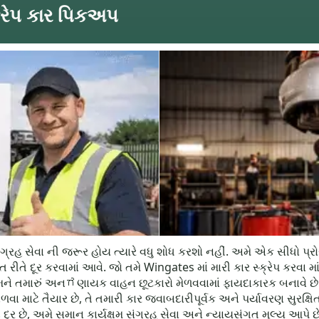
્રેપ કાર પિકઅપ
ંગ્રહ સેવા ની જરૂર હોય ત્યારે વધુ શોધ કરશો નહીં. અમે એક સીધો પ્રો
 દૂર કરવામાં આવે. જો તમે Wingates માં મારી કાર સ્ક્રેપ કરવા માંગ
ને તમારું અનಗણાયક વાહન છૂટકારો મેળવવામાં ફાયદાકારક બનાવે છે. અમાર
વા માટે તૈયાર છે, તે તમારી કાર જવાબદારીપૂર્વક અને પર્યાવરણ સુરક્ષિત
દૂર છે, અમે સમાન કાર્યક્ષમ સંગ્રહ સેવા અને ન્યાયસંગત મૂલ્ય આપે 