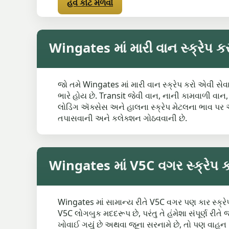
હવે કોટ મેળવો
Wingates માં મારી વાન સ્ક્રેપ ક
જો તમે Wingates માં મારી વાન સ્ક્રેપ કરો એવી સેવા 
ભારે હોય છે. Transit જેવી વાન, નાની કામવાળી વા
લોડિંગ ઍક્સેસ અને હાલના સ્ક્રેપ મેટલના ભાવ પર 
તપાસવાની અને કલેક્શન ગોઠવવાની છે.
Wingates માં V5C વગર સ્ક્રેપ ક
Wingates માં સામાન્ય રીતે V5C વગર પણ કાર સ્ક્રેપ
V5C લોગબુક મદદરૂપ છે, પરંતુ તે હંમેશા સંપૂર્ણ ર
ખોવાઈ ગયું છે અથવા જૂના સરનામે છે, તો પણ વાહન 