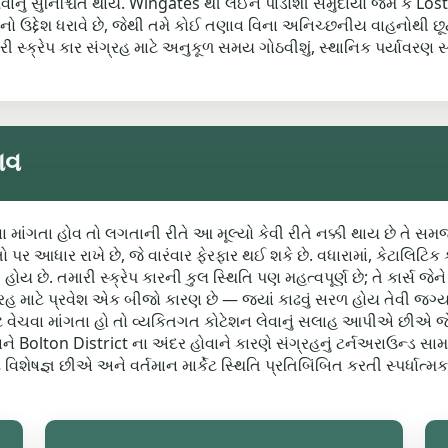
વાનું સુનિશ્ચિત થાય. Wingates થી લઈને પાડોશી સમુદાયો જેમ કે Lo
ાનો ઉદ્દેશ ધરાવે છે, જેથી તમે કોઈ તણાવ વિના અનિચ્છનીય વાહનોથી છ
ી સ્ક્રેપ કાર સંગ્રહ માટે અનુકૂળ સમય ગોઠવીશું, સ્થાનિક પર્યાવરણ સ
ાવ
વા માંગતા હોવ તો લગતાની રીતે આ મૂલ્યો કેવી રીતે નક્કી થાય છે તે સમજવુ
 આધાર રાખે છે, જે વારંવાર ફેરફાર થઈ શકે છે. વધારામાં, કેટાલિટિક કન્વ
 હોય છે. તમારી સ્ક્રેપ કારની કુલ સ્થિતિ પણ મહત્વપૂર્ણ છે; તે કાર્સ 
ગ્રહ માટે પ્રવેશ એક બીજો કારણ છે — જ્યાં કાઢવું સરળ હોય તેવી જગ
માટે વેચવા માંગતા હો તો વ્યકિતગત કોટેશન લેવાનું સલાહ આપીએ છીએ જે
ે Bolton District ના અંદર હોવાને કારણે સંગ્રહનું ટર્નઅરાઉન્ડ સા
ટે વિશેષજ્ઞ છીએ અને વર્તમાન માર્કેટ સ્થિતિ પ્રતિબિંબિત કરતી સ્પર્ધાત