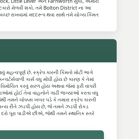
stock, Little Lever અને Farnworth સુધી, અમારી
ૂટકારો મેળવી શકો. તમે Bolton District ના આ
્વચ્છ રાખવામાં મદદરૂપ થવા સાથે તમે યોગ્ય કિંમત
ં મહત્વપૂર્ણ છે. સ્ક્રેપ કારની કિંમતો મોટી ભાગે
ર્ટર્સવાળી કાર્સ વધુ મોંઘી હોય છે કારણ કે તેમાં
જેને વિમોચિત કરવું સરળ હોય અથવા જેમાં ફરી વાપરી
્યાઓમાં હોઈ તેવા વાહનોને ગાઢી જગ્યાઓ કરતા વધુ
થી તમને ચોક્કસ ખબર પડે કે તમારા સ્ક્રેપ કારની
માન્ય રીતે ઝડપી હોય છે, જે તમને ઝડપી રોકડ
્મક દરો પૂરા પાડીએ છીએ, જેથી તમને સ્થાનિક સ્તરે