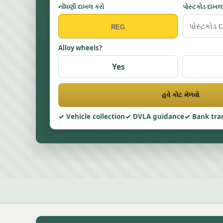
નોંધણી દાખલ કરો
પોસ્ટકોડ દાખલ
Alloy wheels?
Yes
હવે કોટ મેળવો
Vehicle collection
DVLA guidance
Bank tra