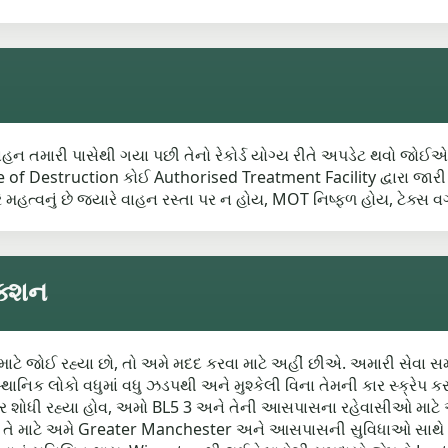
 વાહન તમારી પાસેથી ગયા પછી તેનો રેકોર્ડ યોગ્ય રીતે અપડેટ થવો જોઈએ
e of Destruction કોઈ Authorised Treatment Facility દ્વારા જારી થ
યારે મહત્વનું છે જ્યારે વાહન રસ્તા પર ન હોય, MOT નિષ્ફળ હોય, ટેક
ેક્શન
 માટે જોઈ રહ્યા છો, તો અમે મદદ કરવા માટે અહીં છીએ. અમારી સેવા સ
સ્થાનિક લોકો વધુમાં વધુ ઝડપથી અને મુશ્કેલી વિના તેમની કાર સ્ક્રેપ ક
્રેપ કાર શોધી રહ્યા હોવ, અમો BL5 3 અને તેની આસપાસના રહેવાસીઓ 
ું હોય, તે માટે અમે Greater Manchester અને આસપાસની સુવિધાઓ સ