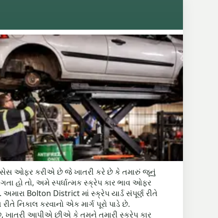
સેસ ઓફર કરીએ છે જે ખાતરી કરે છે કે તમારું જૂનું
તા હો તો, અમે સ્પર્ધાત્મક સ્ક્રેપ કાર ભાવ ઓફર
ા Bolton District માં સ્ક્રેપ યાર્ડ સંપૂર્ણ રીતે
 રીતે નિકાલ કરવાનો એક માર્ગ પૂરો પાડે છે.
છે, ખાતરી આપીએ છીએ કે તમને તમારી સ્ક્રેપ કાર