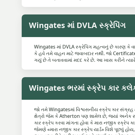
Wingates માં DVLA સ્ક્રેપિંગ
Wingates માં DVLA સ્ક્રેપિંગ મહત્વનું છે કારણ કે
કે હવે તમે વાહન માટે જવાબદાર નથી. જો Certificat
ગયું છે તે બતાવવામાં મદદ કરે છે. આ ખાસ કરીને ત્
Wingates ભરમાં સ્ક્રેપ કાર કલ
જો તમે Wingatesમાં વિશ્વસનીય સ્ક્રેપ કાર સંગ્રહ
ક્ષેત્રો જેમ કે Atherton પણ શામેલ છે, જ્યાં અનેક 
કાર સ્ક્રેપ કરવા માંગતા હોવા કે મારા નજીક સ્ક
જેમણે «મારા નજીક કાર સ્ક્રેપ યાર્ડ» વિશે પૂછવ