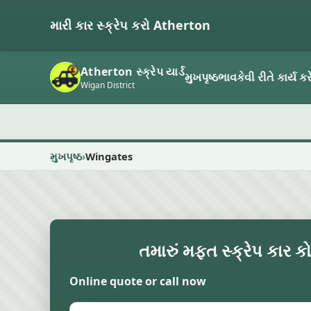
મારી કાર સ્ક્રેપ કરો Atherton
Atherton સ્ક્રેપ યાર્ડ
મુખપૃષ્ઠ
ભાવ
કેવી રીતે કાર્ય કર
Wigan District
મુખપૃષ્ઠ
Wingates
તમારું મફત સ્ક્રેપ કાર ક
Online quote or call now