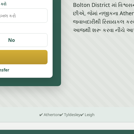
 કરો
Bolton District માં વિશ્વ
છીએ, જેમાં નજીકના Athert
જવાબદારીથી રિસાયકલ કરવા 
આજથી શરૂ કરવા નીચે આપેલ
No
nsfer
✔ Atherton
✔ Tyldesley
✔ Leigh