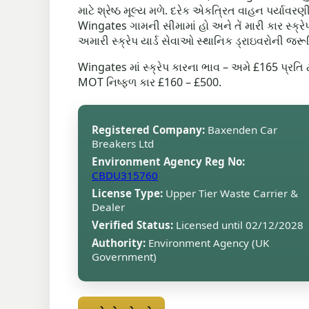
માટે શ્રેષ્ઠ મૂલ્ય મળે. દરેક એકત્રિત વાહન પર્યાવ
Wingates ગામની સીમામાં હો અને તેં મારી કાર સ્ક્
અમારી સ્ક્રેપ યાર્ડ સેવાઓ સ્થાનિક ડ્રાઇવરોની જરૂ
Wingates માં સ્ક્રેપ કારના ભાવ – અમે £165 પ્રત
MOT નિષ્ફળ કાર £160 – £500.
Registered Company:
Baxenden Car
Breakers Ltd
Environment Agency Reg No:
CBDU315760
License Type:
Upper Tier Waste Carrier &
Dealer
Verified Status:
Licensed until 02/12/2028
Authority:
Environment Agency (UK
Government)