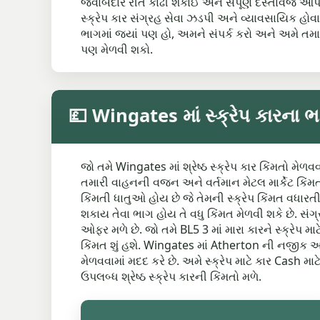
જવાબદાર રીતે કાઢી શકાઈ અને સંપૂર્ણ દસ્તાવેજ આપ
સ્ક્રેપ કાર સંગ્રહ સેવા ઝડપી અને વ્યાવસાયિક હોવ
ભાગમાં જ્યાં પણ હો, અમને સંપર્ક કરો અને અમે તમાર
પણ મેળવી શકો.
💷 Wingates માં સ્ક્રેપ કારના ભ
જો તમે Wingates માં શ્રેષ્ઠ સ્ક્રેપ કાર કિંમતો મેળવ
તમારી વાહનની વજન અને વર્તમાન મેટલ માર્કેટ કિંમતો પર
કિંમતી ધાતુઓ હોય છે જે તેમની સ્ક્રેપ કિંમત વધારતી
શકાય તેવા ભાગ હોય તે વધુ કિંમત મેળવી શકે છે. સં
ઓફર મળે છે. જો તમે BL5 3 માં મારા કારને સ્ક્રેપ 
કિંમત શું હશે. Wingates માં Atherton ની નજીક અન
મેળવવામાં મદદ કરે છે. અમે સ્ક્રેપ માટે કાર Cash મા
ઉપલબ્ધ શ્રેષ્ઠ સ્ક્રેપ કારની કિંમતો મળે.