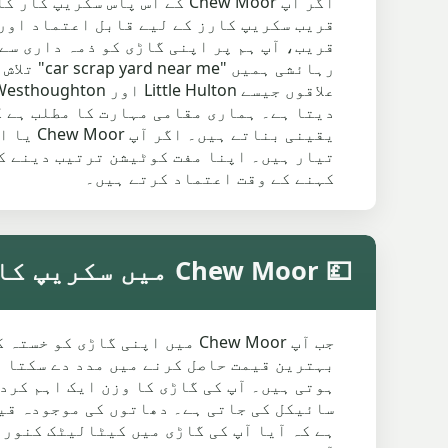
رہائشی ہ
دیتا ہے۔ ہماری مقامی مہارت کا مطلب ہے ک
یقینی 
تیار ہیں۔ اپنا مفت کوٹیشن ترتیب دینے ک
کہنے کے وقت اعتماد کرتے ہیں۔
💷 Chew Moor میں سکریپ کار کی قیمتیں
جب آپ Chew Moor میں اپنی گا
ہوتی ہیں۔ آپ کی گاڑی کا وزن ایک اہم کرد
سائیکل کی جاتی ہے۔ دھاتوں کی موجودہ قی
ہے کہ آیا آپ کی گاڑی میں کیٹالیٹک کنورٹ