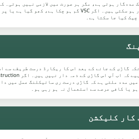
ڈسپوز کرنے کی اجازت ہے۔ V5C لاگ بک مددگار ہوتی ہے، مگر ہر صورت میں لازمی
تفصیلات اور ملکیت کی واضح معلومات درکار ہو سکتی ہیں۔ اگر C
چیک کیا جا سکتا ہے۔
پنگ اہم ہے کیونکہ گاڑی کے جانے کے بعد اس کا ریکارڈ درست طریقے
 کرنے میں مدد ملتی ہے کہ گاڑی درست ری سائیکلنگ عمل میں د