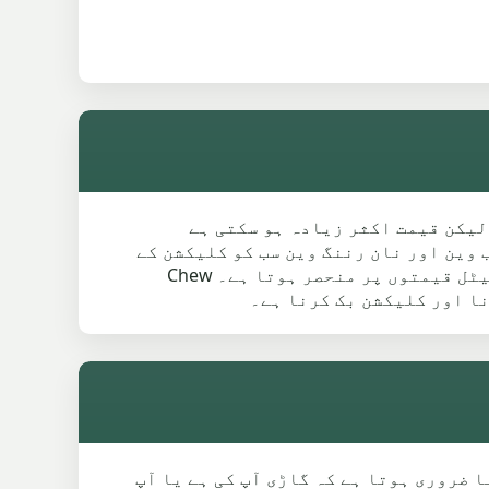
 ہے، لیکن قیمت اکثر زیادہ ہو سکتی ہے
 وین، کریو وین، خراب وین اور نان رننگ وین سب کو کلیکشن کے
لیے چیک کیا جا سکتا ہے۔ حتمی کوٹ وزن، حالت، غائب پرزوں، لوڈنگ تک رسائی اور موجودہ سکریپ میٹل قیمتوں پر منحصر ہوتا ہے۔ Chew
ہ ثابت کرنا ضروری ہوتا ہے کہ گاڑی آپ کی ہے یا آپ