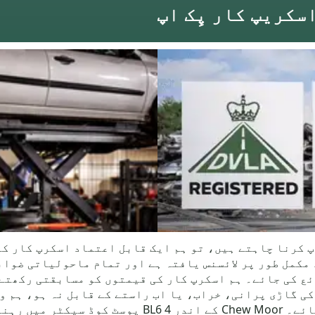
 گاڑی کو اسکرپ کرنا چاہتے ہیں، تو ہم ایک قابل اعتماد اسکرپ 
مکمل طور پر لائسنس یافتہ ہے اور تمام ماحولیاتی ضواب
ئع کی جائے۔ ہم اسکرپ کار کی قیمتوں کو مسابقتی رکھتے
کی گاڑی پرانی، خراب، یا اب راستے کے قابل نہ ہو، ہم 
تاکہ آپ بالکل جان سکیں کہ کیا توقع کی جائے۔ w Moor