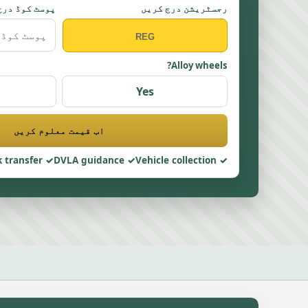
رجسٹریشن درج کریں
پوسٹ کوڈ درج
Alloy wheels?
Yes
اب قیمت معلوم کریں
 transfer
DVLA guidance
Vehicle collection