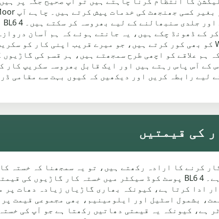
قری
میں "car scrap yard near me" تلاش کر کے ڈھونڈ چکے ہیں، یہ جانتے ہوئے کہ
علاقوں جیسے Little Hulton اور Westhoughton کو بھی کور کرتے ہیں، جو میرے قریب
ہ ہم علاقے کو اچھی طرح سمجھتے ہیں، ہر قسم کی گاڑیوں 
بناتے ہیں۔ اگر آپ Chew Moor یا اس کے آس پاس رہتے ہیں اور ایک قابل بھروس
ے لیے رابطہ کریں اور دیکھیں کہ کیوں بہت سے مقامی ڈر
ڑی کو خستہ کار کرنے کا ارادہ رکھتے ہیں، تو یہ سمجھنا کہ خست
بہترین قیمت حاصل کرنے میں مدد دے سکتا ہے۔ BL6 4 پوسٹ کوڈ سیکٹر میں خست
ار ادا کرتا ہے، کیونکہ بھاری گاڑیاں زیادہ دھات پر م
مت، بشمول اسٹیل اور ایلومینیم، بھی مجموعی قیمت پر ا
ر ہے، کیونکہ یہ قیمتی دھاتیں رکھتا ہے جو آپ کی خستہ