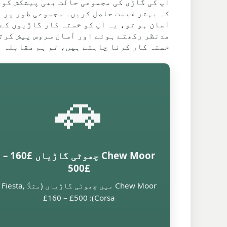
آپ کی گاڑی کی مجموعی حالت بھی پیشکش کو 
کہ بہتر قیمت حاصل کریں۔ مجموعی طور پر ل
مدنظر رکھتے ہوئے اور آسان سروس پیش کرتے
خستہ کار کرنا چاہتے ہیں، تو ہم مقابلہ ق
🚗
Chew Moor چھوٹی گاڑیاں £160 –
£500
Chew Moor میں چھوٹی گاڑیاں (مثلاً Fiesta,
Corsa): £160 – £500