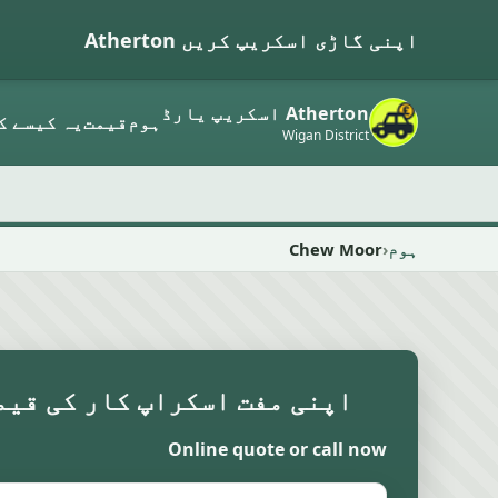
اپنی گاڑی اسکریپ کریں Atherton
Atherton اسکریپ یارڈ
ہوم
قیمت
یہ کیسے ک
Wigan District
ہوم
Chew Moor
اپنی مفت اسکراپ کار کی قیم
Online quote or call now