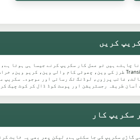
وین سکریپ کرنا چاہتے ہیں تو عمل کار سکریپ کرنے جیسا ہی ہوتا
کیونکہ وین عموماً زیادہ وزنی ہوتی ہے۔ Transit طرز کی وین، چھوٹی کام والی
عام طور پر V5C کے بغیر بھی گاڑی سکریپ کی جا سکتی ہے، لیکن پھر بھی ی