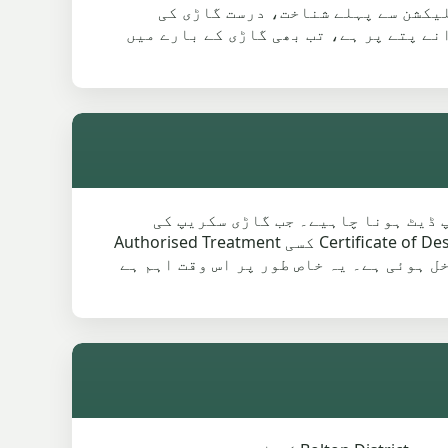
 نہیں ہوتی۔ کلیکشن سے پہلے شناخت، درست گاڑی کی
V5 گم ہو چکا ہے، کھو گیا ہے یا پرانے پتے پر ہے، تب بھی گاڑی کے بارے میں
 سے اپ ڈیٹ ہونا چاہیے۔ جب گاڑی سکریپ کی
جاتی ہے تو DVLA ریکارڈ سے واضح ہونا چاہیے کہ اب آپ اس گاڑی کے ذمہ دار نہیں ہیں۔ اگر Certificate of Destruction کسی Authorised Treatment
اخل ہوئی ہے۔ یہ خاص طور پر اس وقت اہم ہے