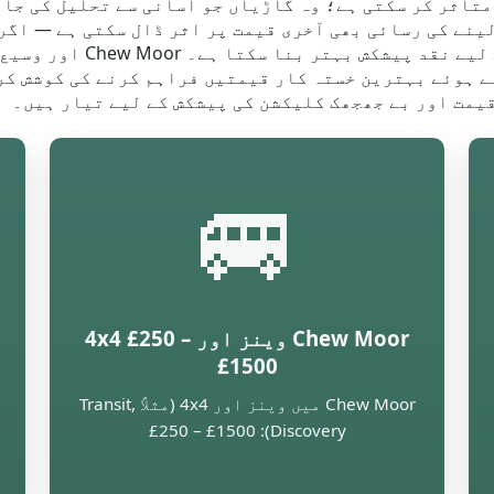
متاثر کر سکتی ہے؛ وہ گاڑیاں جو آسانی سے تحلیل کی جا 
ینے کی رسائی بھی آخری قیمت پر اثر ڈال سکتی ہے — اگر
 ہوئے بہترین خستہ کار قیمتیں فراہم کرنے کی کوشش کر
یمت اور بے جھجھک کلیکشن کی پیشکش کے لیے تیار ہیں۔
🚐
Chew Moor وینز اور 4x4 £250 –
£1500
Chew Moor میں وینز اور 4x4 (مثلاً Transit,
Discovery): £250 – £1500