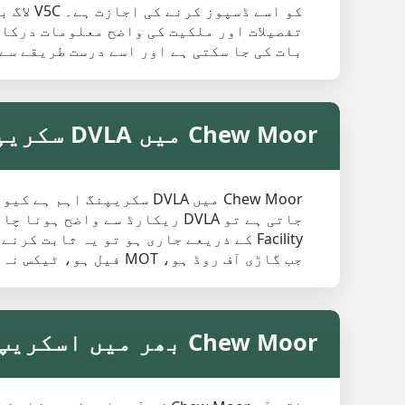
کو اسے 
بات کی جا سکتی ہے اور اسے درست طریقے سے 
Chew Moor میں DVLA سکریپنگ
Chew Moor میں DVLA سکری
Facility کے ذریعے جاری ہو تو یہ ثابت
جب گاڑی آف روڈ ہو، MOT فیل ہو، ٹیکس نہ ہو یا کافی عرصے سے استعمال نہ ہو رہی ہو۔
Chew Moor بھر میں اسکریپ کار کلیکشن