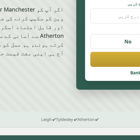
 کریں
اور قابل اعتماد اسکری
Atherton سے آسان
No
کرتے ہوئے، ہم عمل کو 
آج ہی اپنی مفت قیمت ح
Bank
✔ Leigh
✔ Tyldesley
✔ Atherton