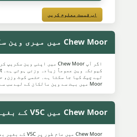
اب قیمت معلوم کریں
Chew Moor میں میری وین سکریپ کریں
اگر آپ Chew Moor میں اپنی 
Moor میں بہت سے وین مالکان کے لیے سب سے آسان طریقہ رجسٹریشن اور پوسٹ کوڈ ڈال کر کوٹ چیک کرنا اور کلیکشن بک کرنا ہے۔
Chew Moor میں V5C کے بغیر سکریپ کار
Chew Moor میں 