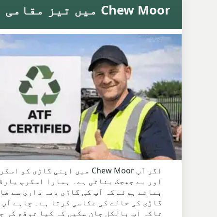
Chew Moor میں تیز مقامی اسکریپ کار پِک اپ
اگر آپ Chew Moor میں اپنی
اور بے جھجک بناتی ہے۔ ہمارا اسکرپ یارڈ 
بناتے ہوئے کہ آپ کی گاڑی ذمہ داری سے ضا
گاڑی کی حالت کی عکاسی کرتا ہے۔ چاہے آپ 