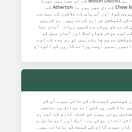
اگر آپ Chew Moor کے آس پاس سکریپ کار کلیکشن کا انتظام کرنا چاہتے ہیں تو آپ صحیح جگہ پر ہیں۔ ہم Bolton District کے اس حصے میں میرے
قریب سکریپ کارز کے لیے قابل اعتماد اور بغیر کسی جھنجھٹ کی خدمات پیش کرتے ہیں۔ چاہے آپ Chew Moor کے دل میں ہوں یا Atherton کے
ب، آپ ہم پر اپنی گاڑی کو ذمہ داری سے اور جلدی سنبھالنے کے لیے بھروسہ کر سکتے ہیں۔ BL6 4 پوسٹ کوڈ اور آس پاس کے علاقوں کے بہت سے
 ہم آسان دروازے کی کلیکشن فراہم کرتے ہیں۔ ہم قریبی
 اپنی کار کو سکریپ کرنے کو پہلے سے کہیں زیادہ آسان بنا
کے لیے موثر شیڈولنگ اور آسان عمل کو
ہ سکریپ کار کلیکشن سروس چاہتے ہیں تو ہم مدد کے لیے
ائیور ہمیں اپنے پرانے کاروں کو الوداع
ہ کار قیمتیں کیسے طے کی جاتی ہیں، آپ کو
ہ کار گاڑیوں کی قیمتیں عام طور پر کئی اہم عوامل پر منحصر
شتمل ہوتی ہیں، جو خستہ کاری کے لیے ری
ثر انداز ہوتی ہے۔ ایک اور اہم عامل یہ
 کار میری گاڑی کی قیمت کو بڑھاتے ہیں۔