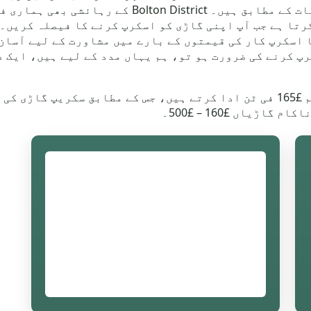
قابل رسائی ہیں اور مقامی علاقے کی ضروریات کے مطاب
رپ کرنے کی ضرورت ہو تو، ہم یہاں مدد کے لیے ہیں، ایک 