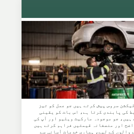
کار کلیکشن سروس پیش کرتے ہیں جو عمل کو تیز
ط کی پابندی کرتا ہے، اس بات کو یقینی
 ہیں، جو موجودہ مارکیٹ ویلیو اور آپ کی
واضح اور منصفانہ قیمتیں فراہم کرتے ہیں
Che کے اندر BL6 4 پوسٹ کوڈ سیکٹر میں رہنے والوں کے لیے، ہماری خدمات آسانی سے