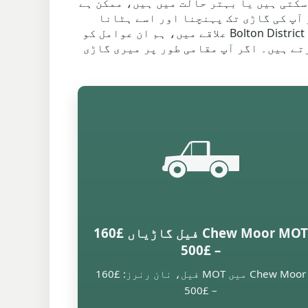
سکتی ہیں یا بہتر حالت میں ہیں، ممکن ہے
 آپ کی گاڑی تک پہنچنا اور اسے ہٹانا
آسان ہو تو، یہ آپ کو خستہ کار گاڑیوں کے لیے نقد پیشکش بہتر بنا سکتا ہے۔ Chew Moor اور وسیع Bolton District علاقے میں، ہم ان عوامل کو
تے ہیں۔ اگر آپ مقامی طور پر میری گاڑی
🛻
Chew Moor MOT فیل گاڑیاں £160
– £500
Chew Moor میں MOT فیل، نان رنرز: £160
– £500