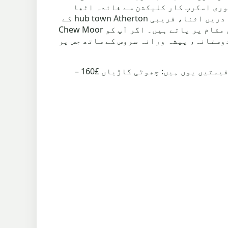
ق ہیں۔ Bolton District کے رہائشی بھی ہماری فوری اسکرپ کار کلیکشن سے فائدہ اٹھا
سکتے ہیں، جو آپ کے وقت اور کوشش کی بچت کرتا ہے جب آپ اپنی گاڑی کو اسکرپ کرنے کا فیصلہ کریں۔ دریں اثنا، قریبی hub town Atherton کے
لوگ ہمارا اسکرپ یارڈ کسی بھی ڈراپ آف یا اسکرپ کار کی قیمتوں کے بارے میں مشاورت کے لیے آسان مقام پر پاتے ہیں۔ اگر آپ کو Chew Moor
دوستانہ، پیشہ ورانہ سروس کے ساتھ جس پر
Chew Moor میں سکریپ گاڑی کی قیمتیں – ہم £165 فی ٹن ادا کرتے ہیں، جس کے مطابق سکریپ گاڑی کی قیمتیں یوں ہیں: چھوٹی گاڑیاں £160 –