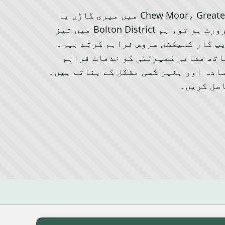
اگر آپ کو Chew Moor، Greater Manchester میں میری گاڑی یا
وین کو سکیپ کرنے کی ضرورت ہو تو، ہم Bolton District میں تیز
پ کار کلیکشن سروس فراہم کرتے ہیں۔
ی کے ساتھ مقامی کمیونٹی کو خدمات فراہم
سادہ اور بغیر کسی مشکل کے بناتے ہیں۔
اصل کریں۔