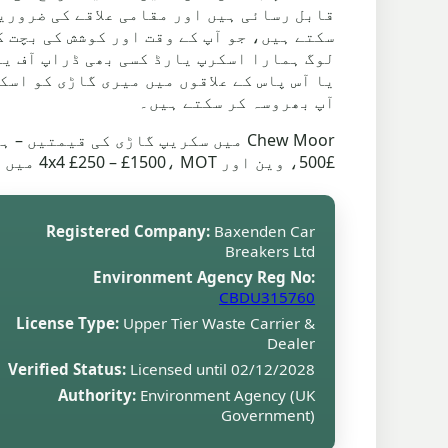
یا آس پاس کے علاقوں میں میری گاڑی کو اسک
آپ بھروسہ کر سکتے ہیں۔
£500، وین اور 4x4 £250 – £1500، MOT میں ناکام گاڑیاں £160 – £500۔
Registered Company:
Baxenden Car
Breakers Ltd
Environment Agency Reg No:
CBDU315760
License Type:
Upper Tier Waste Carrier &
Dealer
Verified Status:
Licensed until 02/12/2028
Authority:
Environment Agency (UK
Government)