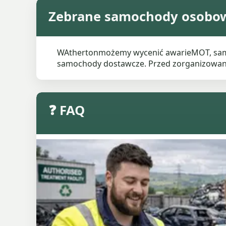
Zebrane samochody osobow
WAthertonmożemy wycenić awarieMOT, samo
samochody dostawcze. Przed zorganizowaniem
❓ FAQ