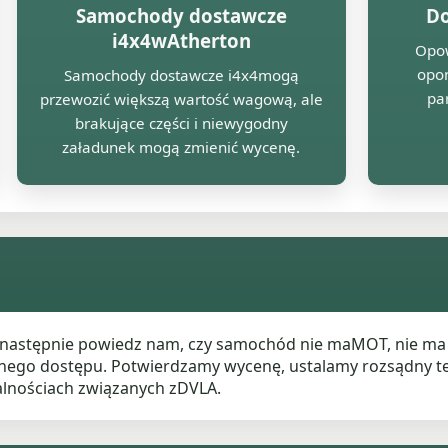
Samochody dostawcze
Do
i4x4wAtherton
Opow
opo
Samochody dostawcze i4x4mogą
par
przewozić większą wartość wagową, ale
brakujące części i niewygodny
załadunek mogą zmienić wycenę.
 a następnie powiedz nam, czy samochód nie maMOT, nie ma
nego dostępu. Potwierdzamy wycenę, ustalamy rozsądny t
nościach związanych zDVLA.