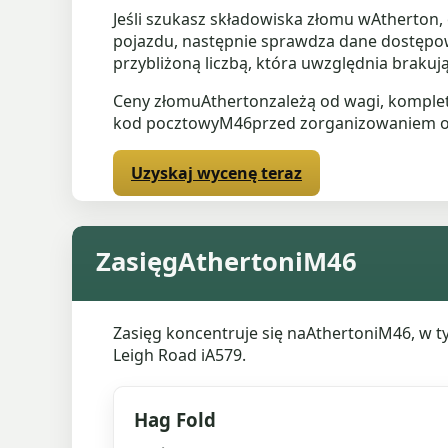
Jeśli szukasz składowiska złomu wAtherton,
pojazdu, następnie sprawdza dane dostępow
przybliżoną liczbą, która uwzględnia brakuj
Ceny złomuAthertonzależą od wagi, kompletn
kod pocztowyM46przed zorganizowaniem o
Uzyskaj wycenę teraz
ZasięgAthertoniM46
Zasięg koncentruje się naAthertoniM46, w t
Leigh Road iA579.
Hag Fold