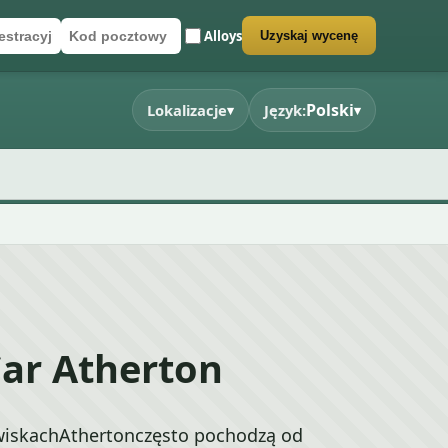
Alloys
Uzyskaj wycenę
jestracyjny
ztowy
larz wyceny
Polski
Lokalizacje
Język:
▾
▾
ar Atherton
iskachAthertonczęsto pochodzą od