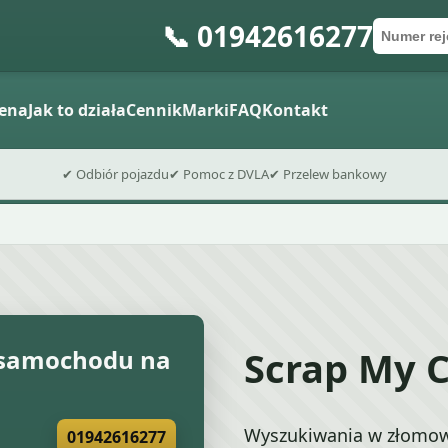
📞 01942616277
Numer re
Kod poc
Wyślij formu
ena
Jak to działa
Cennik
Marki
FAQ
Kontakt
✔ Odbiór pojazdu
✔ Pomoc z DVLA
✔ Przelew bankowy
Scrap My C
samochodu na
Wyszukiwania w złomow
01942616277