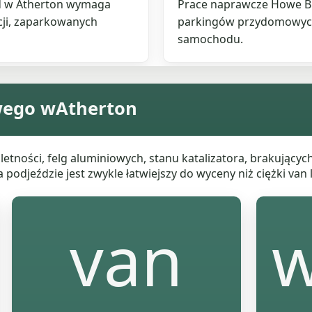
d w Atherton wymaga
Prace naprawcze Howe Br
cji, zaparkowanych
parkingów przydomowych 
samochodu.
wego wAtherton
ności, felg aluminiowych, stanu katalizatora, brakujących 
odjeździe jest zwykle łatwiejszy do wyceny niż ciężki va
van
w