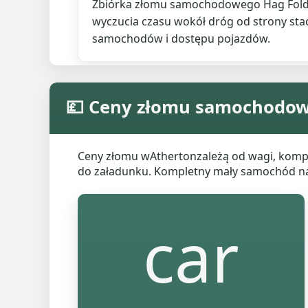
Zbiórka złomu samochodowego Hag Fol
wyczucia czasu wokół dróg od strony sta
samochodów i dostępu pojazdów.
💷 Ceny złomu samochodo
Ceny złomu wAthertonzależą od wagi, komplet
do załadunku. Kompletny mały samochód na p
car