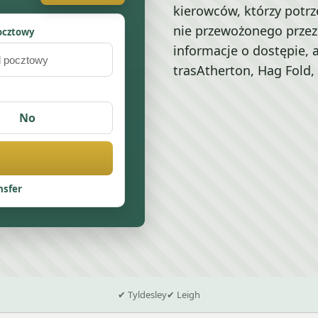
kierowców, którzy pot
nie przewożonego przez n
ocztowy
informacje o dostępie,
trasAtherton, Hag Fold,
No
nsfer
✔ Tyldesley
✔ Leigh