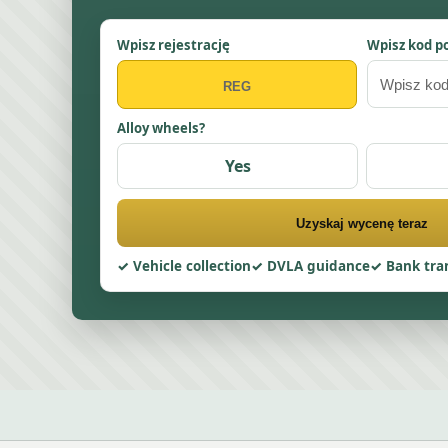
Wpisz rejestrację
Wpisz kod p
Alloy wheels?
Yes
Uzyskaj wycenę teraz
Vehicle collection
DVLA guidance
Bank tra