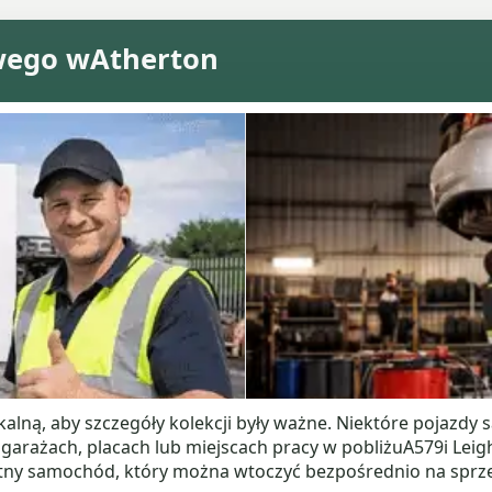
wego wAtherton
lną, aby szczegóły kolekcji były ważne. Niektóre pojazdy 
arażach, placach lub miejscach pracy w pobliżuA579i Leigh
letny samochód, który można wtoczyć bezpośrednio na sprz