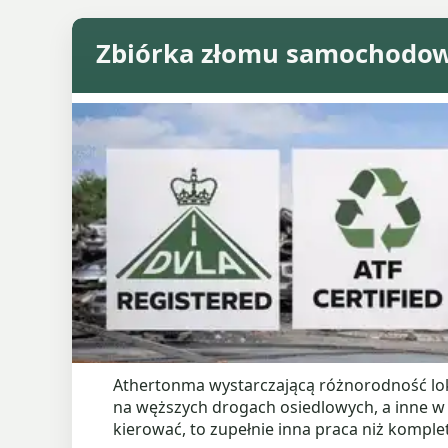
Zbiórka złomu samochodo
Athertonma wystarczającą różnorodność loka
na węższych drogach osiedlowych, a inne w g
kierować, to zupełnie inna praca niż komp