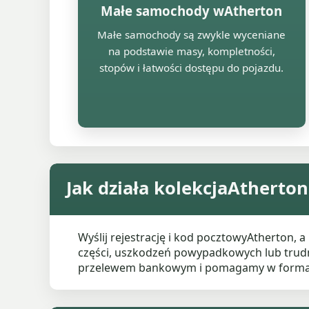
Małe samochody wAtherton
Małe samochody są zwykle wyceniane
na podstawie masy, kompletności,
stopów i łatwości dostępu do pojazdu.
Jak działa kolekcjaAtherton
Wyślij rejestrację i kod pocztowyAtherton,
części, uszkodzeń powypadkowych lub trud
przelewem bankowym i pomagamy w formal