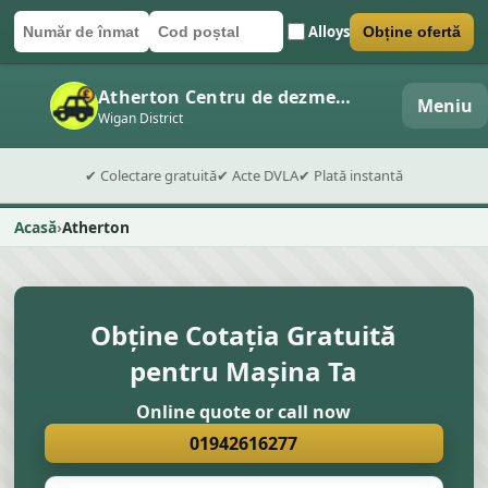
Alloys
Obține ofertă
Număr de înmatriculare
Cod poștal
Trimite formularul
Atherton Centru de dezmembrări auto
Meniu
Wigan District
✔ Colectare gratuită
✔ Acte DVLA
✔ Plată instantă
Acasă
Atherton
Obține Cotația Gratuită
pentru Mașina Ta
Online quote or call now
01942616277