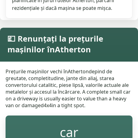
planificate în jurul rutelor Atherton, parcării
rezidențiale și dacă mașina se poate mișca.
💷 Renunțați la prețurile
mașinilor înAtherton
Prețurile mașinilor vechi înAthertondepind de
greutate, completitudine, jante din aliaj, starea
convertorului catalitic, piese lipsă, valorile actuale ale
metalelor și accesul la încărcare. A complete small car
on a driveway is usually easier to value than a heavy
van or damaged4x4in a tight spot.
car