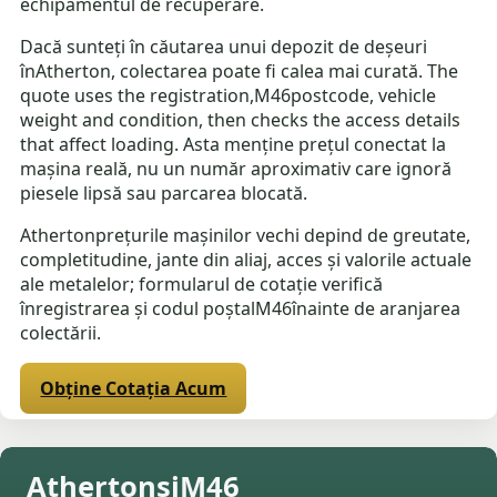
echipamentul de recuperare.
Dacă sunteți în căutarea unui depozit de deșeuri
înAtherton, colectarea poate fi calea mai curată. The
quote uses the registration,M46postcode, vehicle
weight and condition, then checks the access details
that affect loading. Asta menține prețul conectat la
mașina reală, nu un număr aproximativ care ignoră
piesele lipsă sau parcarea blocată.
Athertonprețurile mașinilor vechi depind de greutate,
completitudine, jante din aliaj, acces și valorile actuale
ale metalelor; formularul de cotație verifică
înregistrarea și codul poștalM46înainte de aranjarea
colectării.
Obține Cotația Acum
AthertonșiM46