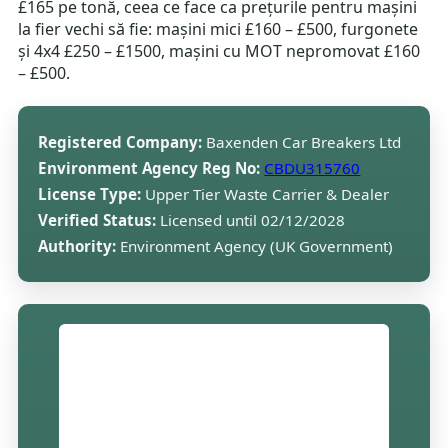
£165 pe tonă, ceea ce face ca prețurile pentru mașini
la fier vechi să fie: mașini mici £160 – £500, furgonete
și 4x4 £250 – £1500, mașini cu MOT nepromovat £160
– £500.
Registered Company:
Baxenden Car Breakers Ltd
Environment Agency Reg No:
CBDU315760
License Type:
Upper Tier Waste Carrier & Dealer
Verified Status:
Licensed until 02/12/2028
Authority:
Environment Agency (UK Government)