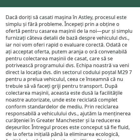
Dacă doriți să casati mașina în Astley, procesul este
simplu și fără probleme. Începeți prin a obține o
ofertă pentru casarea mașinii de la noi—pur și simplu
furnizați câteva detalii de bază despre vehiculul dvs.,
iar noi vom oferi rapid o evaluare corectă. Odată ce
ați acceptat oferta, putem aranja o oră convenabilă
pentru colectarea mașinii de casat, care să se
potrivească programului dvs. Echipa noastră va veni
direct la locația dvs. din sectorul codului poștal M29 7
pentru a prelua vehiculul, ceea ce înseamnă că nu
trebuie să vă faceți griji pentru transport. După
colectarea mașinii, aceasta este dusă la facilitățile
noastre autorizate, unde este reciclată complet
conform standardelor de mediu. Prin reciclarea
responsabilă a vehiculului dvs., ajutăm la menținerea
curățeniei în Greater Manchester și la reducerea
deșeurilor. Întregul proces este conceput să fie fluid,
de la oferta inițială până la eliminarea ecologică,