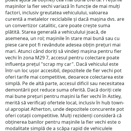
mașinilor la fier vechi variază în funcție de mai mulți
factori, inclusiv greutatea vehiculului, valoarea
curentă a metalelor reciclabile și dacă mașina dvs. are
un convertizor catalitic, care poate crește suma
plătită. Starea generală a vehiculului joacă, de
asemenea, un rol; mașinile în stare mai bună sau cu
piese care pot fi revândute adesea obțin prețuri mai
mari. Atunci când doriți să vindeți mașina pentru fier
vechi în zona M29 7, accesul pentru colectare poate
influența prețul "scrap my car". Dacă vehiculul este
într-un loc ușor accesibil, depozitele de fier vechi pot
oferi tarife mai competitive, deoarece colectarea este
simplă. Pe de altă parte, accesul dificil sau necesitatea
demontării pot reduce suma oferită. Dacă doriți cele
mai bune prețuri pentru mașini la fier vechi în Astley,
merită să verificați ofertele local, inclusiv în hub town-
ul apropiat Atherton, unde depozitele concurente pot
oferi cotații competitive. Mulți rezidenți consideră că
obținerea banilor pentru mașinile la fier vechi este o
modalitate simplă de a scăpa rapid de vehiculele