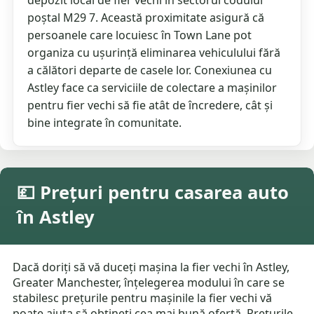
depozit local de fier vechi în sectorul codului
poștal M29 7. Această proximitate asigură că
persoanele care locuiesc în Town Lane pot
organiza cu ușurință eliminarea vehiculului fără
a călători departe de casele lor. Conexiunea cu
Astley face ca serviciile de colectare a mașinilor
pentru fier vechi să fie atât de încredere, cât și
bine integrate în comunitate.
💷 Prețuri pentru casarea auto
în Astley
Dacă doriți să vă duceți mașina la fier vechi în Astley,
Greater Manchester, înțelegerea modului în care se
stabilesc prețurile pentru mașinile la fier vechi vă
poate ajuta să obțineți cea mai bună ofertă. Prețurile