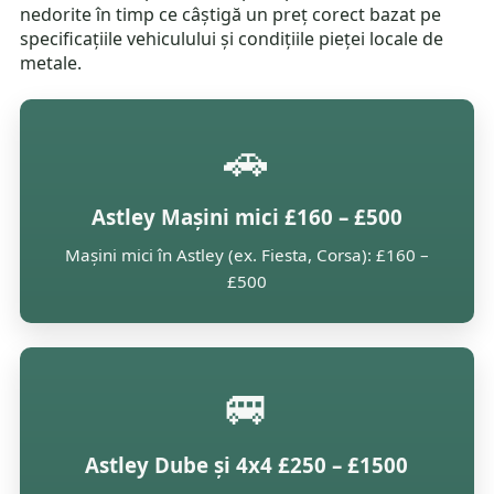
nedorite în timp ce câștigă un preț corect bazat pe
specificațiile vehiculului și condițiile pieței locale de
metale.
🚗
Astley Mașini mici £160 – £500
Mașini mici în Astley (ex. Fiesta, Corsa): £160 –
£500
🚐
Astley Dube și 4x4 £250 – £1500