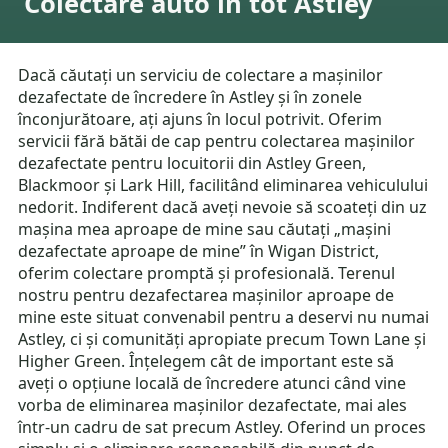
Colectare auto în tot Astley
Dacă căutați un serviciu de colectare a mașinilor
dezafectate de încredere în Astley și în zonele
înconjurătoare, ați ajuns în locul potrivit. Oferim
servicii fără bătăi de cap pentru colectarea mașinilor
dezafectate pentru locuitorii din Astley Green,
Blackmoor și Lark Hill, facilitând eliminarea vehiculului
nedorit. Indiferent dacă aveți nevoie să scoateți din uz
mașina mea aproape de mine sau căutați „mașini
dezafectate aproape de mine” în Wigan District,
oferim colectare promptă și profesională. Terenul
nostru pentru dezafectarea mașinilor aproape de
mine este situat convenabil pentru a deservi nu numai
Astley, ci și comunități apropiate precum Town Lane și
Higher Green. Înțelegem cât de important este să
aveți o opțiune locală de încredere atunci când vine
vorba de eliminarea mașinilor dezafectate, mai ales
într-un cadru de sat precum Astley. Oferind un proces