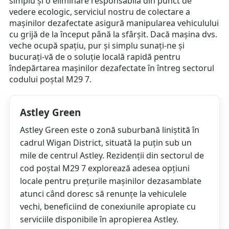
simplu și o eliminare responsabilă din punct de
vedere ecologic, serviciul nostru de colectare a
mașinilor dezafectate asigură manipularea vehiculului
cu grijă de la început până la sfârșit. Dacă mașina dvs.
veche ocupă spațiu, pur și simplu sunați-ne și
bucurați-vă de o soluție locală rapidă pentru
îndepărtarea mașinilor dezafectate în întreg sectorul
codului poștal M29 7.
Astley Green
Astley Green este o zonă suburbană liniștită în
cadrul Wigan District, situată la puțin sub un
mile de centrul Astley. Rezidenții din sectorul de
cod poștal M29 7 explorează adesea opțiuni
locale pentru prețurile mașinilor dezasamblate
atunci când doresc să renunțe la vehiculele
vechi, beneficiind de conexiunile apropiate cu
serviciile disponibile în apropierea Astley.