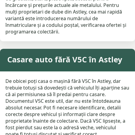
încărcare și prețurile actuale ale metalului. Pentru
mulți proprietari de dube din Astley, cea mai rapidă
variantă este introducerea numărului de
înmatriculare și a codului poștal, verificarea ofertei și
programarea colectării.
Casare auto fără V5C în Astley
De obicei poți casa o mașină fără V5C în Astley, dar
trebuie totuși să dovedești că vehiculul îți aparține sau
că ai permisiunea să îl predai pentru casare.
Documentul V5C este util, dar nu este întotdeauna
absolut necesar. Pot fi necesare identificare, detalii
corecte despre vehicul și informații clare despre
proprietate înainte de colectare. Dacă V5C lipsește, a
fost pierdut sau este la o adresă veche, vehiculul
poate fi totuși discutat și verificat corect.