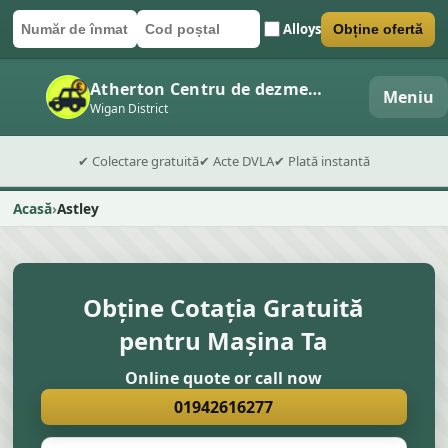
Alloys
Obține ofertă
Număr de înmatriculare
Cod poștal
Trimite formularul
Atherton Centru de dezmembrări auto
Meniu
Wigan District
✔ Colectare gratuită
✔ Acte DVLA
✔ Plată instantă
Acasă
Astley
Obține Cotația Gratuită
pentru Mașina Ta
Online quote or call now
01942616277