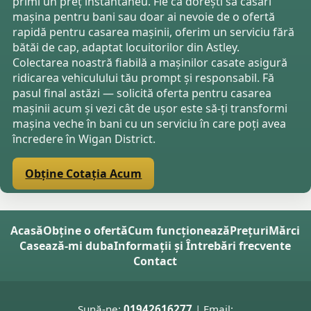
primi un preț instantaneu. Fie că dorești să casări
mașina pentru bani sau doar ai nevoie de o ofertă
rapidă pentru casarea mașinii, oferim un serviciu fără
bătăi de cap, adaptat locuitorilor din Astley.
Colectarea noastră fiabilă a mașinilor casate asigură
ridicarea vehiculului tău prompt și responsabil. Fă
pasul final astăzi — solicită oferta pentru casarea
mașinii acum și vezi cât de ușor este să-ți transformi
mașina veche în bani cu un serviciu în care poți avea
încredere în Wigan District.
Obține Cotația Acum
Acasă
Obține o ofertă
Cum funcționează
Prețuri
Mărci
Casează-mi duba
Informații și Întrebări frecvente
Contact
Sună-ne:
01942616277
| Email: