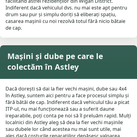
facilitând astfel rezidenților din Wigan District.
Indiferent dacă vehiculul dvs. nu mai este apt pentru
drum sau pur și simplu doriți să eliberați spațiu,
casarea mașinii cu noi rezolvă totul fără nicio bătaie
de cap.
Mașini și dube pe care le
colectăm în Astley
Dacă dorești să dai la fier vechi mașini, dube sau 4x4
în Astley, suntem aici pentru a face procesul simplu și
fără bătăi de cap. Indiferent dacă vehiculul tău a picat
ITP-ul, nu mai funcționează sau a suferit daune
ireparabile, poți conta pe noi să îl preluăm rapid. Mulți
localnici din Astley aleg să dea la fier vechi mașinile
sau dubele lor când acestea nu mai sunt utile, mai
ales dacă costurile reparațiilor depășesc valoarea