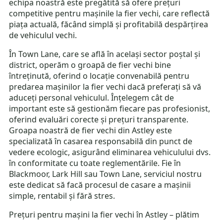
echipa noastră este pregătită să ofere prețuri
competitive pentru mașinile la fier vechi, care reflectă
piața actuală, făcând simplă și profitabilă despărțirea
de vehiculul vechi.
În Town Lane, care se află în același sector poștal și
district, operăm o groapă de fier vechi bine
întreținută, oferind o locație convenabilă pentru
predarea mașinilor la fier vechi dacă preferați să vă
aduceți personal vehiculul. Înțelegem cât de
important este să gestionăm fiecare pas profesionist,
oferind evaluări corecte și prețuri transparente.
Groapa noastră de fier vechi din Astley este
specializată în casarea responsabilă din punct de
vedere ecologic, asigurând eliminarea vehiculului dvs.
în conformitate cu toate reglementările. Fie în
Blackmoor, Lark Hill sau Town Lane, serviciul nostru
este dedicat să facă procesul de casare a mașinii
simple, rentabil și fără stres.
Prețuri pentru mașini la fier vechi în Astley – plătim