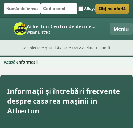
Alloys
Obține ofertă
Număr de înmatriculare
Cod poștal
Trimite formularul
Atherton Centru de dezmembrări auto
Meniu
Wigan District
✔ Colectare gratuită
✔ Acte DVLA
✔ Plată instantă
Acasă
Informații
Informații și întrebări frecvente
despre casarea mașinii în
Atherton